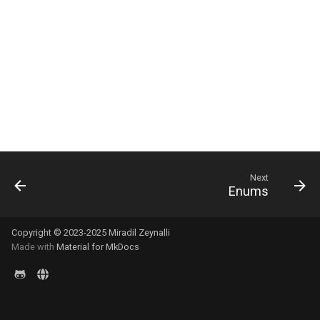
s
e
a
r
c
h
i
Next
Enums
n
g
Copyright © 2023-2025 Miradil Zeynalli
Made with
Material for MkDocs