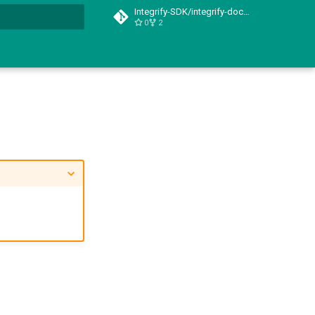
Integrify-SDK/integrify-docs-python
0
2
t searching