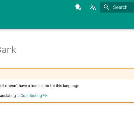
Type to star
Azərbaycanca
English
Bank
ill doesn't have a translation for this language.
anslating it:
Contributing
.