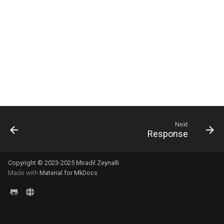
s
e
a
r
c
h
i
Next
Response
n
g
Copyright © 2023-2025 Miradil Zeynalli
Made with
Material for MkDocs