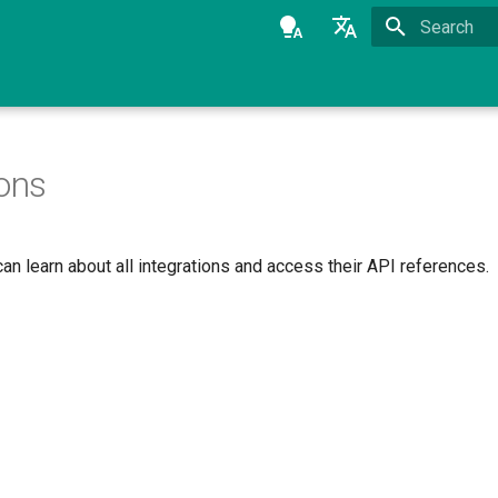
Type to star
Azərbaycanca
English
ions
can learn about all integrations and access their API references.