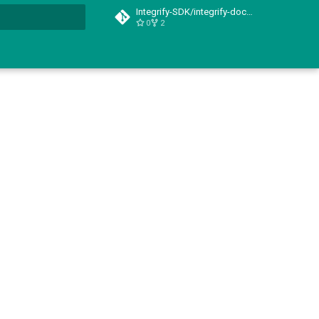
Integrify-SDK/integrify-docs-python
0
2
t searching