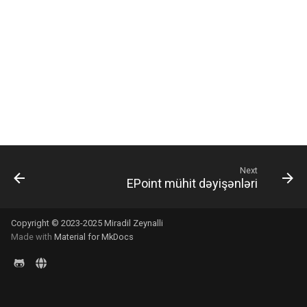
s
e
a
r
c
h
i
Next
EPoint mühit dəyişənləri
n
g
Copyright © 2023-2025 Miradil Zeynalli
Made with
Material for MkDocs