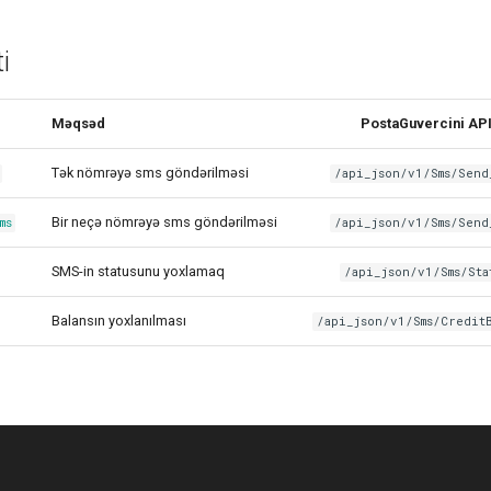
i
Məqsəd
PostaGuvercini AP
Tək nömrəyə sms göndərilməsi
/api_json/v1/Sms/Send
Bir neçə nömrəyə sms göndərilməsi
ms
/api_json/v1/Sms/Send
SMS-in statusunu yoxlamaq
/api_json/v1/Sms/Sta
Balansın yoxlanılması
/api_json/v1/Sms/Credit