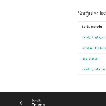
Schemas
Utils & Enums
Schemas
Bulk SMS Client
Schemas
Response
Response
Sorğular list
Enums
Response
Enums
Sorğu metodu
send_single_sms
send_multiple_s
get_status
credit_balance
Əvvəlki
Enums