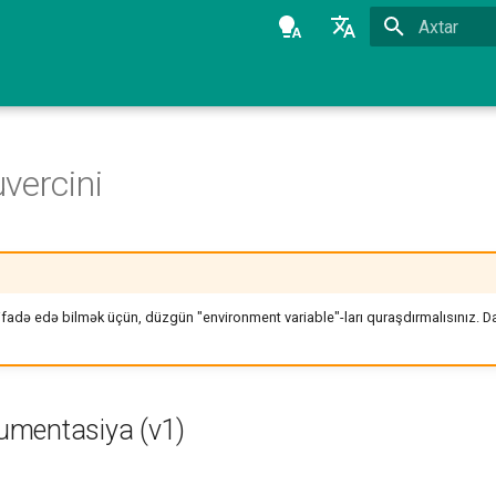
Axtarmağa 
Azərbaycanca
English
vercini
ifadə edə bilmək üçün, düzgün "environment variable"-ları quraşdırmalısınız. Da
mentasiya (v1)