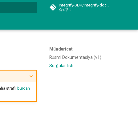
Integrify-SDK/integrify-docs-python
0
2
başlamaq üçün yazın
Mündəricat
Rəsmi Dokumentasiya (v1)
Sorğular listi
ha ətraflı
burdan