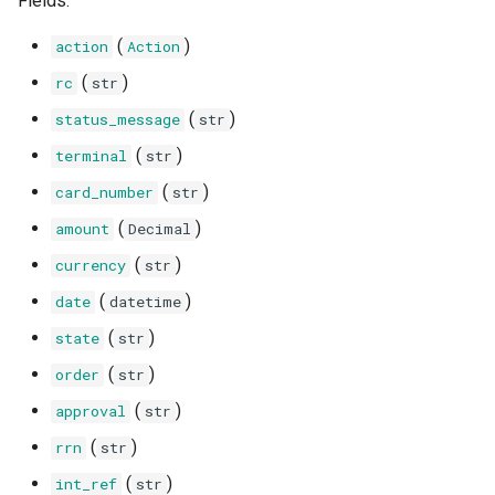
Fields:
amount
ş
(
)
action
Action
l
currency
(
)
rc
str
a
date
(
)
status_message
str
m
(
)
terminal
str
state
a
(
)
card_number
str
q
order
(
)
amount
Decimal
ü
(
)
currency
str
approval
ç
(
)
date
datetime
rrn
ü
(
)
state
str
(
)
n
order
str
int_ref
(
)
approval
str
y
trtype
(
)
rrn
str
a
(
)
int_ref
str
timestamp
z