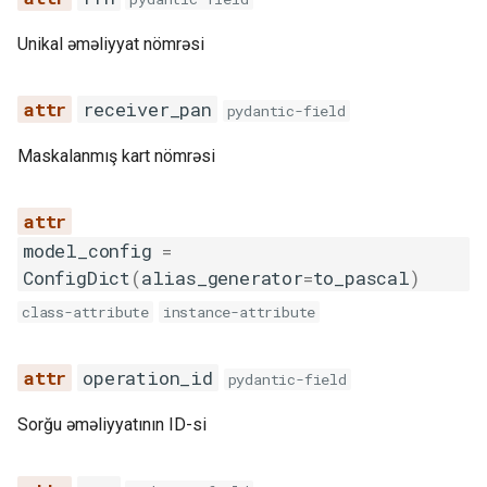
Unikal əməliyyat nömrəsi
receiver_pan
pydantic-field
Maskalanmış kart nömrəsi
model_config
=
ConfigDict
(
alias_generator
=
to_pascal
)
class-attribute
instance-attribute
operation_id
pydantic-field
Sorğu əməliyyatının ID-si