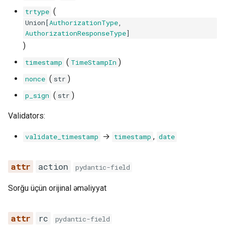
(
trtype
ı
Union
[
AuthorizationType
,
nonce
AuthorizationResponseType
]
n
)
p_sign
(
)
timestamp
TimeStampIn
validate_timestamp
(
)
nonce
str
(
)
p_sign
str
TransferDeclineResponseSchema
Validators:
SIGNATURE_FIELDS
→
,
validate_timestamp
timestamp
date
model_config
action
pydantic-field
operation_id
Sorğu üçün orijinal əməliyyat
srn
rc
pydantic-field