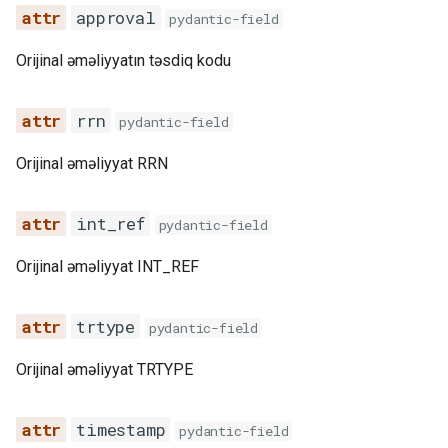
approval
pydantic-field
timestamp
Orijinal əməliyyatın təsdiq kodu
response_code
rrn
pydantic-field
message
Orijinal əməliyyat RRN
signature
validate_signature
int_ref
pydantic-field
Orijinal əməliyyat INT_REF
trtype
pydantic-field
Orijinal əməliyyat TRTYPE
timestamp
pydantic-field