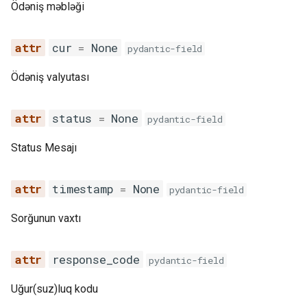
Ödəniş məbləği
cur
=
None
pydantic-field
Ödəniş valyutası
status
=
None
pydantic-field
Status Mesajı
timestamp
=
None
pydantic-field
Sorğunun vaxtı
response_code
pydantic-field
Uğur(suz)luq kodu