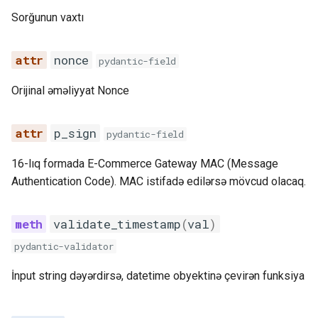
Sorğunun vaxtı
nonce
pydantic-field
Orijinal əməliyyat Nonce
p_sign
pydantic-field
16-lıq formada E-Commerce Gateway MAC (Message
Authentication Code). MAC istifadə edilərsə mövcud olacaq.
validate_timestamp
(
val
)
pydantic-validator
İnput string dəyərdirsə, datetime obyektinə çevirən funksiya