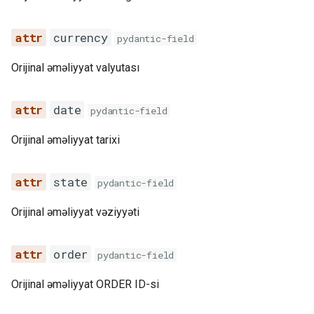
SIGNATURE_FIELDS
currency
pydantic-field
rrn
Orijinal əməliyyat valyutası
receiver_pan
date
pydantic-field
model_config
Orijinal əməliyyat tarixi
operation_id
state
pydantic-field
srn
Orijinal əməliyyat vəziyyəti
amount
order
pydantic-field
cur
Orijinal əməliyyat ORDER ID-si
status