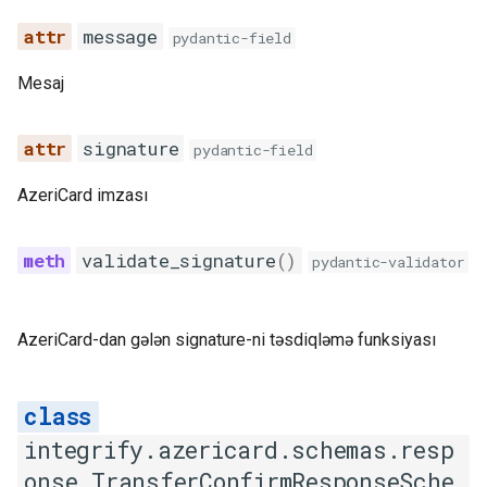
message
pydantic-field
Mesaj
signature
pydantic-field
AzeriCard imzası
validate_signature
()
pydantic-validator
AzeriCard-dan gələn signature-ni təsdiqləmə funksiyası
integrify.azericard.schemas.resp
onse.TransferConfirmResponseSche