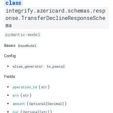
integrify.azericard.schemas.resp
onse.TransferDeclineResponseSche
ma
pydantic-model
Bases:
BaseModel
Config:
:
alias_generator
to_pascal
Fields:
(
)
operation_id
str
(
)
srn
str
(
)
amount
Optional
[
Decimal
]
(
)
cur
Optional
[
str
]