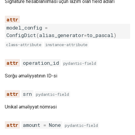
Signature hesablanılması üçün lazım olan field adları
model_config
=
ConfigDict
(
alias_generator
=
to_pascal
)
class-attribute
instance-attribute
operation_id
pydantic-field
Sorğu əməliyyatının ID-si
srn
pydantic-field
Unikal əməliyyat nömrəsi
amount
=
None
pydantic-field