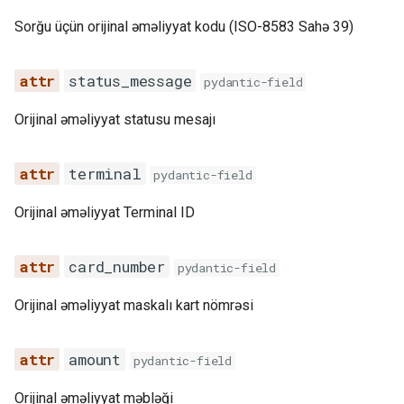
amount
Sorğu üçün orijinal əməliyyat kodu (ISO-8583 Sahə 39)
cur
status_message
pydantic-field
status
Orijinal əməliyyat statusu mesajı
timestamp
terminal
pydantic-field
response_code
Orijinal əməliyyat Terminal ID
message
card_number
pydantic-field
signature
Orijinal əməliyyat maskalı kart nömrəsi
validate_signature
amount
pydantic-field
TransferConfirmResponseSchema
Orijinal əməliyyat məbləği