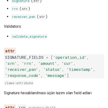
(
)
signature
str
(
)
rrn
str
(
)
receiver_pan
str
Validators:
validate_signature
SIGNATURE_FIELDS
=
[
'operation_id'
,
'srn'
,
'rrn'
,
'amount'
,
'cur'
,
'receiver_pan'
,
'status'
,
'timestamp'
,
'response_code'
,
'message'
]
class-attribute
Signature hesablanılması üçün lazım olan field adları
rrn
pydantic-field