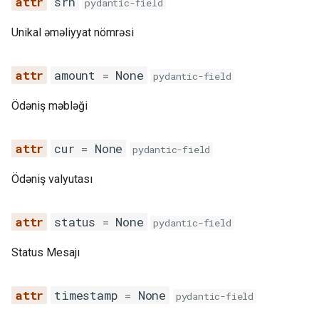
srn
pydantic-field
Unikal əməliyyat nömrəsi
amount
=
None
pydantic-field
Ödəniş məbləği
cur
=
None
pydantic-field
Ödəniş valyutası
status
=
None
pydantic-field
Status Mesajı
timestamp
=
None
pydantic-field