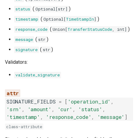
(
)
status
Optional
[
str
]
(
)
timestamp
Optional
[
TimeStampIn
]
(
)
response_code
Union
[
TransferStatusCode
,
int
]
(
)
message
str
(
)
signature
str
Validators:
validate_signature
SIGNATURE_FIELDS
=
[
'operation_id'
,
'srn'
,
'amount'
,
'cur'
,
'status'
,
'timestamp'
,
'response_code'
,
'message'
]
class-attribute