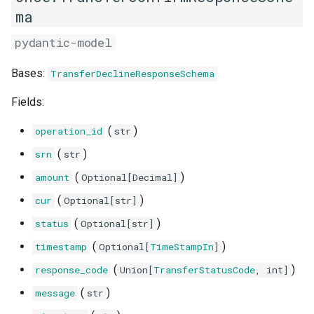
ma
pydantic-model
Bases:
TransferDeclineResponseSchema
Fields:
(
)
operation_id
str
(
)
srn
str
(
)
amount
Optional
[
Decimal
]
(
)
cur
Optional
[
str
]
(
)
status
Optional
[
str
]
(
)
timestamp
Optional
[
TimeStampIn
]
(
)
response_code
Union
[
TransferStatusCode
,
int
]
(
)
message
str