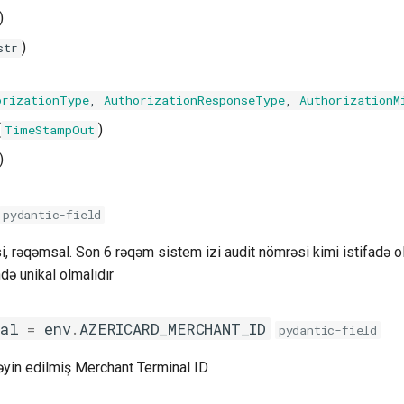
)
)
str
orizationType
,
AuthorizationResponseType
,
AuthorizationM
(
)
TimeStampOut
)
pydantic-field
si, rəqəmsal. Son 6 rəqəm sistem izi audit nömrəsi kimi istifadə ol
də unikal olmalıdır
nal
=
env
.
AZERICARD_MERCHANT_ID
pydantic-field
əyin edilmiş Merchant Terminal ID