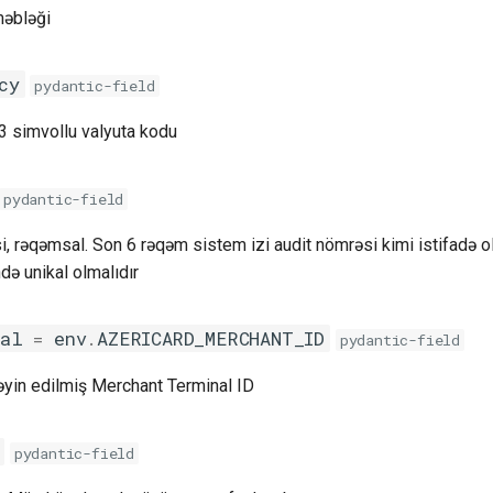
məbləği
cy
pydantic-field
: 3 simvollu valyuta kodu
pydantic-field
si, rəqəmsal. Son 6 rəqəm sistem izi audit nömrəsi kimi istifadə ol
də unikal olmalıdır
nal
=
env
.
AZERICARD_MERCHANT_ID
pydantic-field
əyin edilmiş Merchant Terminal ID
pydantic-field