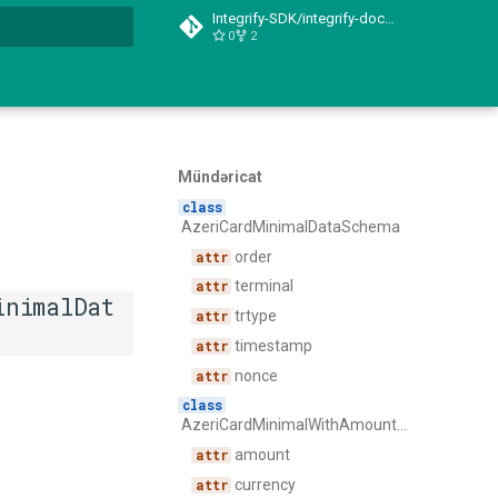
Integrify-SDK/integrify-docs-python
0
2
başlamaq üçün yazın
Mündəricat
AzeriCardMinimalDataSchema
order
terminal
inimalDat
trtype
timestamp
nonce
AzeriCardMinimalWithAmountDataSchema
amount
currency