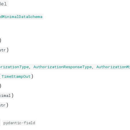
del
rdMinimalDataSchema
)
)
str
orizationType
,
AuthorizationResponseType
,
AuthorizationM
(
)
TimeStampOut
)
)
cimal
)
str
pydantic-field