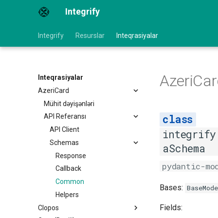
Integrify
Integrify
Resurslar
Inteqrasiyalar
AzeriCar
Inteqrasiyalar
AzeriCard
Mühit dəyişənləri
API Referansı
API Client
integrify
Schemas
aSchema
Response
pydantic-mo
Callback
Common
Bases:
BaseMode
Helpers
Fields:
Clopos