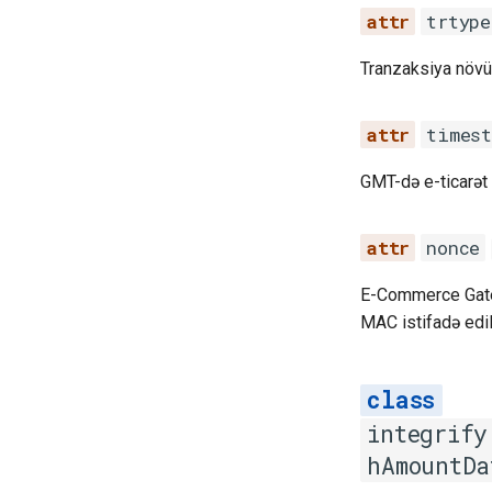
trtype
Tranzaksiya növü
timest
GMT-də e-ticar
nonce
E-Commerce Gatew
MAC istifadə edi
integrify
hAmountDa