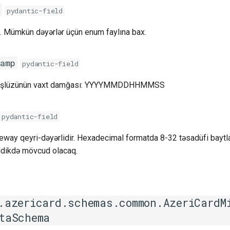
pydantic-field
. Mümkün dəyərlər üçün enum faylına bax.
amp
pydantic-field
ət şlüzünün vaxt damğası: YYYYMMDDHHMMSS
pydantic-field
ay qeyri-dəyərlidir. Hexadecimal formatda 8-32 təsadüfi baytla
ldikdə mövcud olacaq.
.azericard.schemas.common.AzeriCardM
taSchema