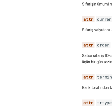
Sifarişin ümumi 
curren
Sifariş valyutası
order
Satıcı sifariş ID-
üçün bir gün ərzin
termi
Bank tərəfindən t
trtype