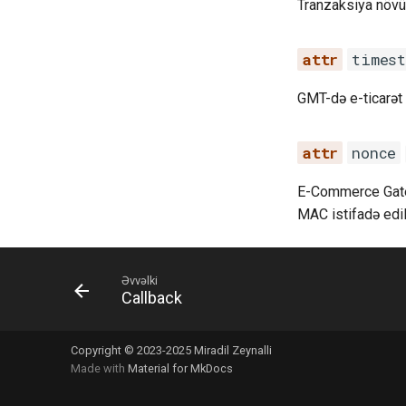
Tranzaksiya növü
timest
GMT-də e-ticar
nonce
E-Commerce Gatew
MAC istifadə edi
Əvvəlki
Callback
Copyright © 2023-2025 Miradil Zeynalli
Made with
Material for MkDocs