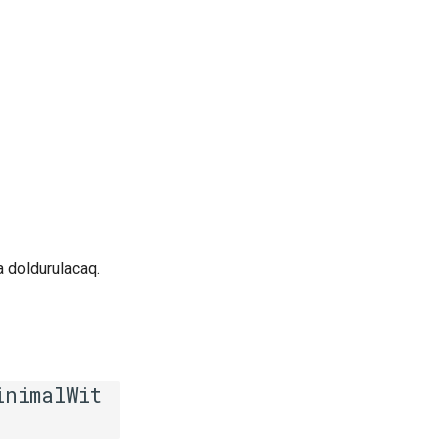
 doldurulacaq.
inimalWit