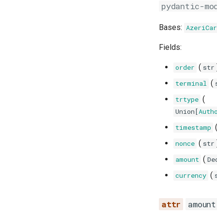
pydantic-mo
Bases:
AzeriCa
Fields:
(
order
str
(
terminal
(
trtype
Union
[
Auth
timestamp
(
nonce
str
(
amount
De
(
currency
amount