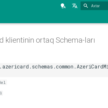
Axtarmağa 
Azərbaycanca
English
d klientinin ortaq Schema-ları
.azericard.schemas.common.AzeriCardM
del
l