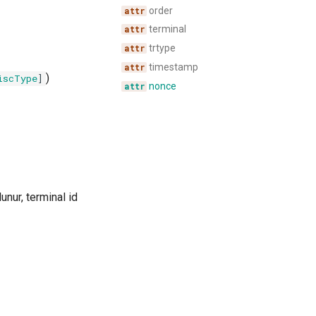
order
terminal
trtype
timestamp
)
iscType
]
nonce
unur, terminal id