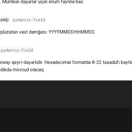
. Mümkün dəyərlər üçün enum faylına bax.
amp
pydantic-field
ət şlüzünün vaxt damğası: YYYYMMDDHHMMSS
pydantic-field
ay qeyri-dəyərlidir. Hexadecimal formatda 8-32 təsadüfi baytla
ldikdə mövcud olacaq.