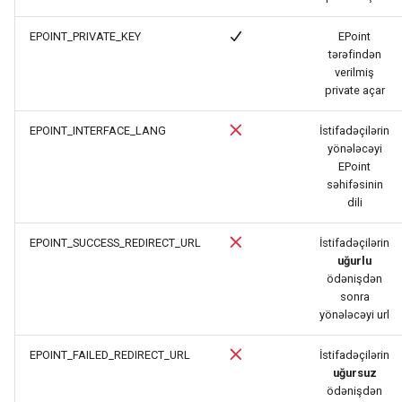
ş
EPOINT_PRIVATE_KEY
EPoint
l
tərəfindən
verilmiş
a
private açar
m
EPOINT_INTERFACE_LANG
İstifadəçilərin
a
yönələcəyi
EPoint
q
səhifəsinin
dili
ü
ç
EPOINT_SUCCESS_REDIRECT_URL
İstifadəçilərin
uğurlu
ü
ödənişdən
sonra
n
yönələcəyi url
y
EPOINT_FAILED_REDIRECT_URL
İstifadəçilərin
a
uğursuz
ödənişdən
z