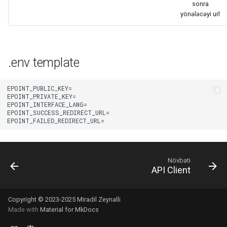
sonra
yönələcəyi url
ı
n
.env template
Növbəti
API Client
Copyright © 2023-2025 Miradil Zeynalli
Made with
Material for MkDocs